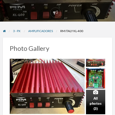
Reportar
problema
3 - PX
AMPLIFICADORES
RM ITALY KL-400
Photo Gallery
All
photos
(3)