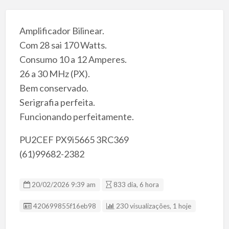
Amplificador Bilinear.
Com 28 sai 170 Watts.
Consumo 10 a 12 Amperes.
26 a 30 MHz (PX).
Bem conservado.
Serigrafia perfeita.
Funcionando perfeitamente.
PU2CEF PX9i5665 3RC369
(61)99682-2382
20/02/2026 9:39 am
833 dia, 6 hora
Listing ID
420699855f16eb98
230 visualizações, 1 hoje