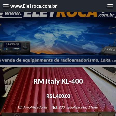
www.Eletroca.com.br
RM Italy KL-400
R$1,400.00
Amplificadores
230 visualizações, 1 hoje