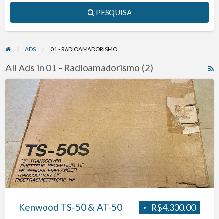
PESQUISA
ADS
01 - RADIOAMADORISMO
All Ads in 01 - Radioamadorismo (2)
R
F
Kenwood
f
TS-
a
50
t
&
0
AT-
-
50
R
Kenwood TS-50 & AT-50
R$4,300.00