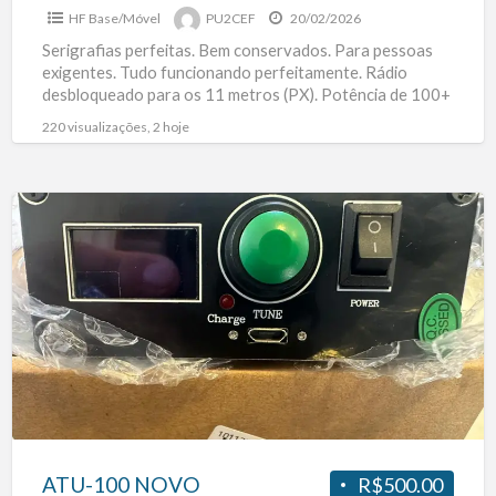
HF Base/Móvel
PU2CEF
20/02/2026
Serigrafias perfeitas. Bem conservados. Para pessoas
exigentes. Tudo funcionando perfeitamente. Rádio
desbloqueado para os 11 metros (PX). Potência de 100+
Watts. Com caixa, manual, suporte
[…]
220 visualizações, 2 hoje
ATU-
100
NOVO
ATU-100 NOVO
R$500.00