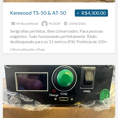
Kenwood TS-50 & AT-50
R$4,300.00
HF Base/Móvel
PU2CEF
20/02/2026
Serigrafias perfeitas. Bem conservados. Para pessoas
exigentes. Tudo funcionando perfeitamente. Rádio
desbloqueado para os 11 metros (PX). Potência de 100+
Watts. Com caixa, manual, suporte
[…]
218 visualizações, 0 hoje
ATU-
100
NOVO