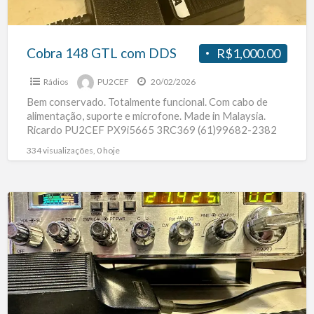
Cobra 148 GTL com DDS
R$1,000.00
Rádios
PU2CEF
20/02/2026
Bem conservado. Totalmente funcional. Com cabo de
alimentação, suporte e microfone. Made in Malaysia.
Ricardo PU2CEF PX9i5665 3RC369 (61)99682-2382
334 visualizações, 0 hoje
Voyager
VR9090