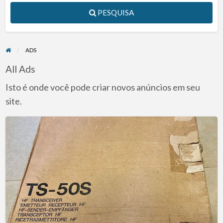
PESQUISA
ADS
All Ads
Isto é onde você pode criar novos anúncios em seu
site.
Kenwood
TS-
50
&
AT-
50