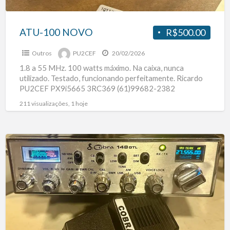
ATU-100 NOVO
R$500.00
Outros
PU2CEF
20/02/2026
1.8 a 55 MHz. 100 watts máximo. Na caixa, nunca
utilizado. Testado, funcionando perfeitamente. Ricardo
PU2CEF PX9i5665 3RC369 (61)99682-2382
211 visualizações, 1 hoje
Cobra
148
GTL
com
DDS