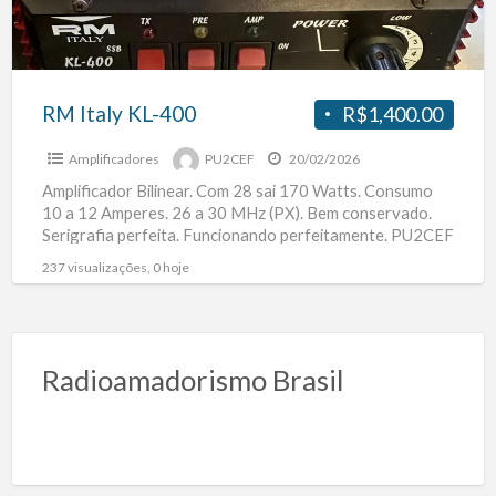
RM Italy KL-400
R$1,400.00
Amplificadores
PU2CEF
20/02/2026
Amplificador Bilinear. Com 28 sai 170 Watts. Consumo
10 a 12 Amperes. 26 a 30 MHz (PX). Bem conservado.
Serigrafia perfeita. Funcionando perfeitamente. PU2CEF
PX9i5665
[…]
237 visualizações, 0 hoje
Radioamadorismo Brasil