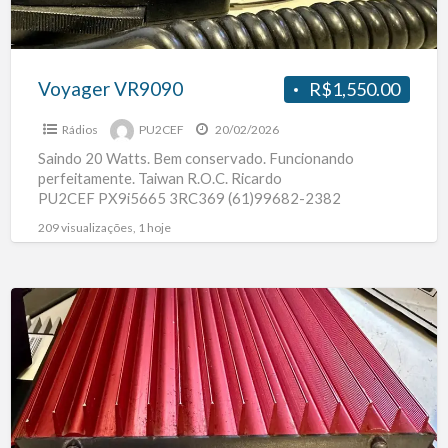
Voyager VR9090
R$1,550.00
Rádios
PU2CEF
20/02/2026
Saindo 20 Watts. Bem conservado. Funcionando
perfeitamente. Taiwan R.O.C. Ricardo
PU2CEF PX9i5665 3RC369 (61)99682-2382
209 visualizações, 1 hoje
RM
Italy
KL-
400